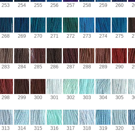
253
254
255
256
257
258
259
260
2
268
269
270
271
272
273
274
275
2
283
284
285
286
287
288
289
290
2
298
299
300
301
302
303
304
305
3
313
314
315
316
317
318
319
320
3