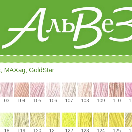
c, MAXag, GoldStar
103
104
105
106
107
108
109
110
1
118
119
120
121
122
123
124
125
1