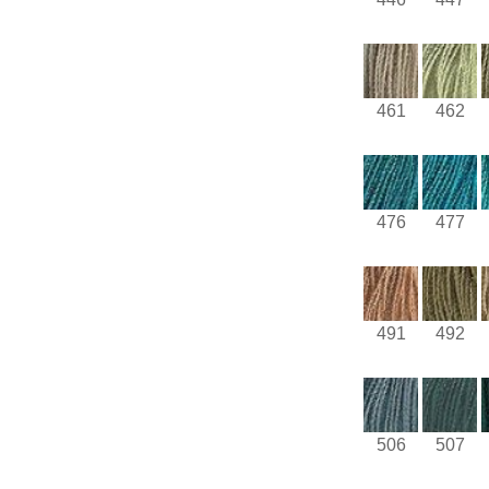
461
462
476
477
491
492
506
507