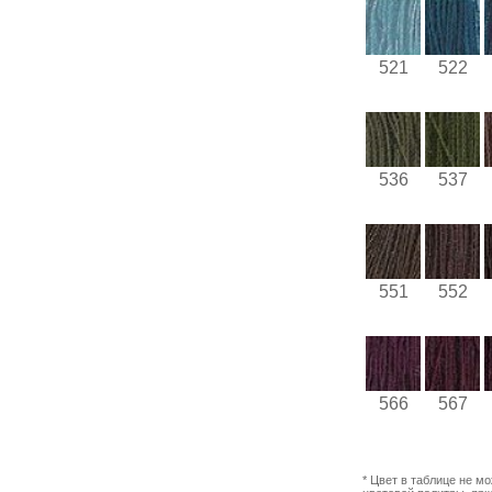
521
522
536
537
551
552
566
567
* Цвет в таблице не м