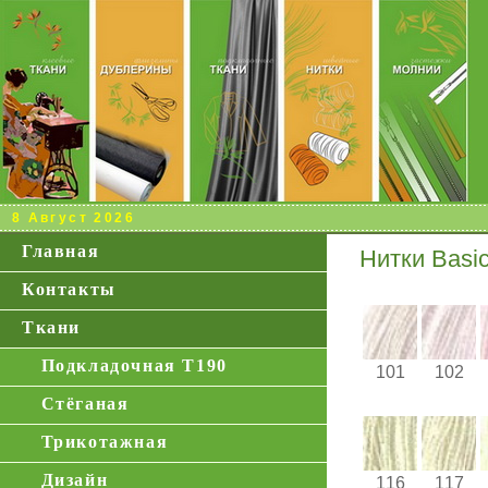
8 Август 2026
Главная
Нитки Basi
Контакты
Ткани
Подкладочная Т190
101
102
Стёганая
Трикотажная
Дизайн
116
117