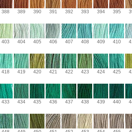
388
389
390
391
392
393
394
395
3
403
404
405
406
407
408
409
410
4
418
419
420
421
422
423
424
425
4
433
434
435
436
437
438
439
440
4
448
449
450
451
452
453
454
455
4