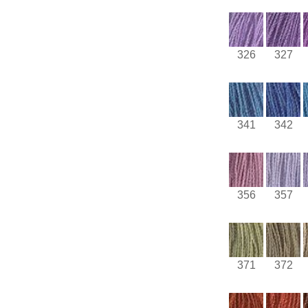
326
327
341
342
356
357
371
372