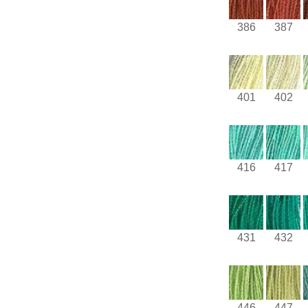
386
387
401
402
416
417
431
432
446
447