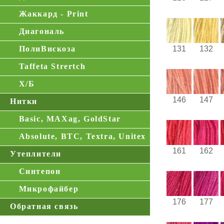
Жаккард - Print
Диагональ
ПолиВискоза
131
132
Taffeta Strertch
Х/Б
146
147
Нитки
Basic, MAXag, GoldStar
Absolute, BTC, Textra, Unitex
161
162
Утеплители
Синтепон
Микрофайбер
176
177
Обратная связь