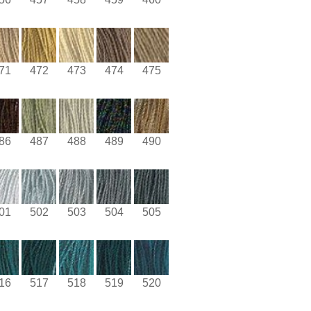
71
472
473
474
475
86
487
488
489
490
01
502
503
504
505
16
517
518
519
520