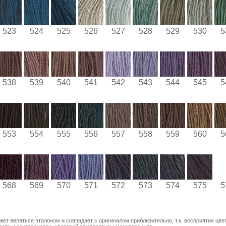
523
524
525
526
527
528
529
530
5
538
539
540
541
542
543
544
545
5
553
554
555
556
557
558
559
560
5
568
569
570
571
572
573
574
575
5
ожет являться эталоном и совпадает с оригиналом приблизительно, т.к. восприятие цве