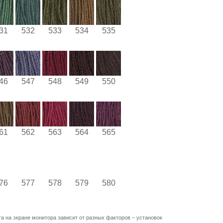
31
532
533
534
535
46
547
548
549
550
61
562
563
564
565
76
577
578
579
580
та на экране монитора зависит от разных факторов – установок