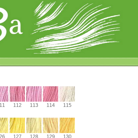
11
112
113
114
115
26
127
128
129
130