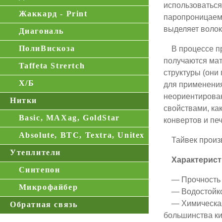
использоваться
Жаккард - Print
паропроницаемо
выделяет волок
Диагональ
ПолиВискоза
В процессе про
получаются мат
Taffeta Strertch
структуры (они
Х/Б
для применения
неориентирова
Нитки
свойствами, ка
Basic, MAXag, GoldStar
конвертов и печ
Absolute, BTC, Textra, Unitex
Тайвек произво
Утеплители
Характеристи
Синтепон
— Прочность (о
Микрофайбер
— Водостойкост
— Химическая с
Обратная связь
большинства ки