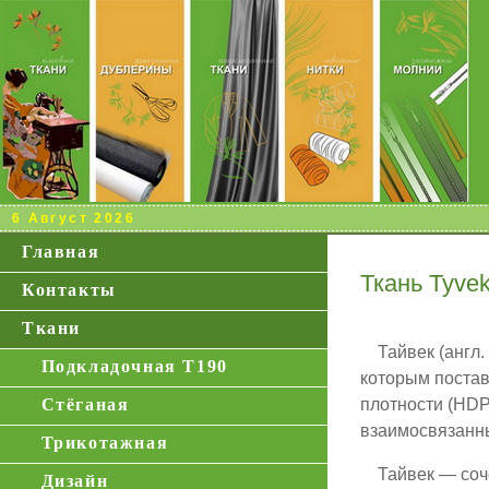
6 Август 2026
Главная
Ткань Tyve
Контакты
Ткани
Тайвек (англ. 
Подкладочная Т190
которым постав
Стёганая
плотности (HDP
взаимосвязанны
Трикотажная
Тайвек — сочет
Дизайн