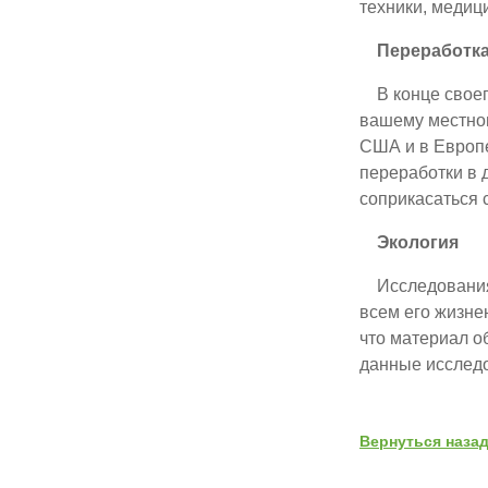
техники, медиц
Переработк
В конце своего
вашему местном
США и в Европе
переработки в 
соприкасаться
Экология
Исследования, 
всем его жизне
что материал о
данные исслед
Вернуться наза